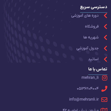
دسترسی سریع
دوره های آموزشی
فروشگاه
شهریه ها
جدول آموزشی
اساتید
تماس با ما
mehran_li
05136204004
info@mehranli.ir
مشهد، نبش امامیه 42