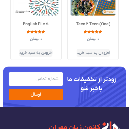
English File 5
Teen 2 Teen (One)
نمره
نمره
0
تومان
0
تومان
5.00
5.00
از 5
از 5
افزودن به سبد خرید
افزودن به سبد خرید
زودتر از تخفیفات ما
باخبر شو
ارسال