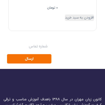
1
امتیاز
4.00
از 5
0
تومان
امتیاز
مشتری
افزودن به سبد خرید
افزو
زودتر از تخفیفات ما
باخبر شو
ارسال
کانون زبان مهران در سال 1388 باهدف آموزش مناسب و ترقی
کیفیت آموزش زبان انگلیسی درغرب مشهد (قاسم آباد) تاسیس