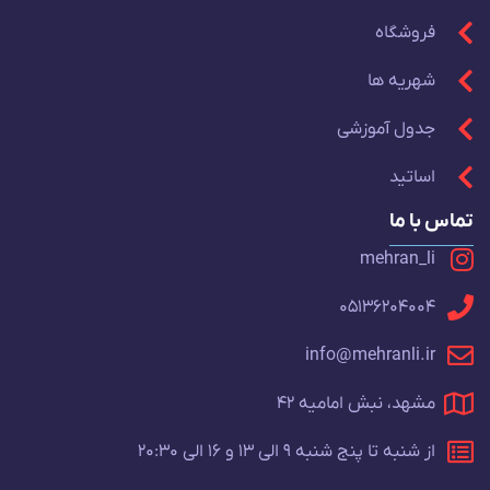
فروشگاه
شهریه ها
جدول آموزشی
اساتید
تماس با ما
mehran_li
05136204004
info@mehranli.ir
مشهد، نبش امامیه 42
از شنبه تا پنج شنبه 9 الی 13 و 16 الی 20:30