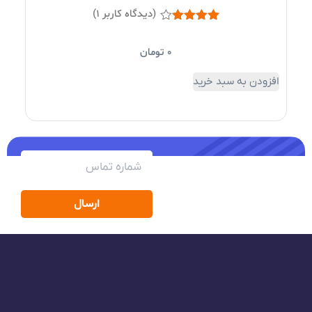
افزو
New Big Fun 3
(دیدگاه کاربر
1
)
1
امتیاز
4.00
از 5
0
تومان
امتیاز
مشتری
افزودن به سبد خرید