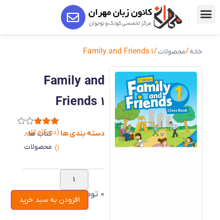
آموزشگاه زبان مهران
راه های ارتباطی
دوره های آموزشی
/ Family and Friends 1
/
خانه
محصولات
Family and
Friends 1
(دیدگاه کاربر
1
امتیاز
دسته بندی ها
,
کتاب ها
3.00
از
محصولات
)
1
5
امتیاز
مشتری
0
تومان
افزودن به سبد خرید