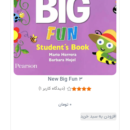
افزو
New Big Fun 3
(دیدگاه کاربر
1
)
1
امتیاز
4.00
از 5
0
تومان
امتیاز
مشتری
افزودن به سبد خرید