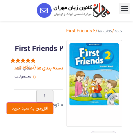
/ First Friends 2
/
خانه
کتاب ها
First Friends 2
(دیدگاه کاربر
1
امتیاز
5.00
دسته بندی ها
,
کتاب ها
از 5 امتیاز
محصولات
)
1
مشتری
0
تومان
افزودن به سبد خرید