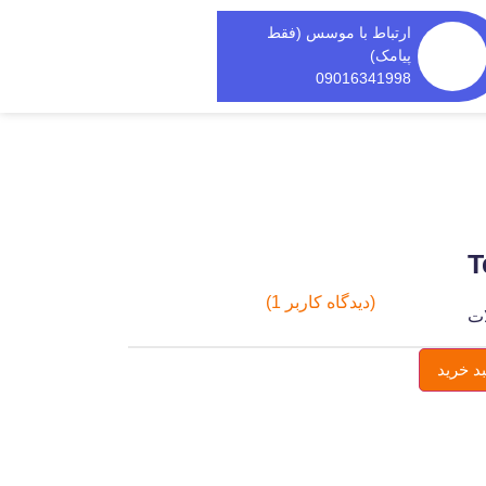
ارتباط با موسس (فقط
پیامک)
09016341998
T
(دیدگاه کاربر
1
)
ت
1
امتیاز
4.00
از 5
امتیاز
د خرید
مشتری